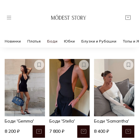
Новинки
Платья
Боди
Юбки
Блузки и Рубашки
Топы и 
Боди 'Gemma'
Боди 'Stella'
Боди 'Samantha'
8 200 ₽
7 800 ₽
8 400 ₽