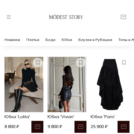
Новинки
Платья
Боди
Юбки
Блузки и Рубашки
Топы и 
Юбка 'Lolita'
Юбка 'Vivian'
Юбка 'Paris'
8 800 ₽
9 800 ₽
25 900 ₽